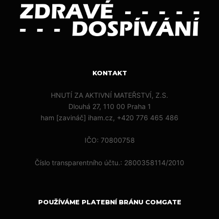
KONTAKT
HNUTÍ ZA AKTIVNÍ MATEŘSTVÍ, Z.S.
Dlouhá 27, 110 00 Praha 1
ham [zavináč] iham.cz, +420 776 465 486
IČO: 70800758
Číslo transparentního účtu.: 2800358114/2010
POUŽÍVÁME PLATEBNÍ BRÁNU COMGATE