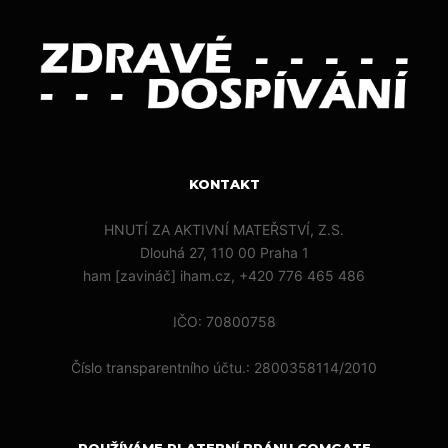
KONTAKT
HNUTÍ ZA AKTIVNÍ MATEŘSTVÍ, Z.S.
Dlouhá 27, 110 00 Praha 1
ham [zavináč] iham.cz, +420 776 465 486
IČO: 70800758
Číslo transparentního účtu.: 2800358114/2010