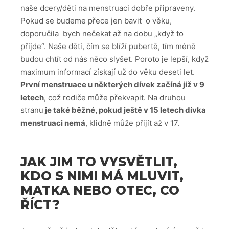
naše dcery/děti na menstruaci dobře připraveny.
Pokud se budeme přece jen bavit o věku,
doporučila bych nečekat až na dobu „když to
přijde“. Naše děti, čím se blíží pubertě, tím méně
budou chtít od nás něco slyšet. Poroto je lepší, když
maximum informací získají už do věku deseti let.
První menstruace u některých dívek začíná již v 9
letech
, což rodiče může překvapit. Na druhou
stranu
je také běžné, pokud ještě v 15 letech dívka
menstruaci nemá
, klidně může přijít až v 17.
JAK JIM TO VYSVĚTLIT,
KDO S NIMI MÁ MLUVIT,
MATKA NEBO OTEC, CO
ŘÍCT?