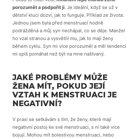
porozumět a podpořit ji
. Je ideální, když se už v
dětství kluci dozví, jak to funguje. Příklad ze života:
Jednou jsem byla před menstruací hodně
podrážděná a můj syn nechápal, co se děje. Manžel
ho vzal stranou a vysvětlil mu, jak to mají ženy
během cyklu. Syn mi více porozuměl a měl tendenci
mi spíš pomáhat než být na mne naštvaný.
JAKÉ PROBLÉMY MŮŽE
ŽENA MÍT, POKUD JEJÍ
VZTAH K MENSTRUACI JE
NEGATIVNÍ?
V praxi se setkávám s tím, že ženy, které mají
negativní postoj ke své menstruaci, s ní také více
bojují. Mohou mít bolestivou menstruaci, nebo