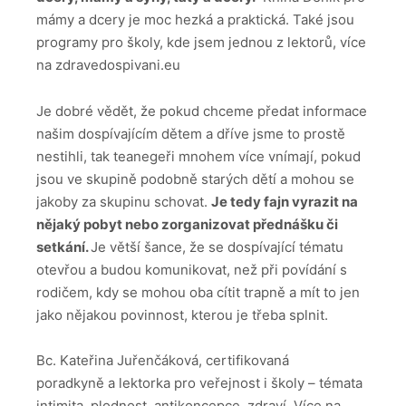
mámy a dcery je moc hezká a praktická. Také jsou
programy pro školy, kde jsem jednou z lektorů, více
na zdravedospivani.eu
Je dobré vědět, že pokud chceme předat informace
našim dospívajícím dětem a dříve jsme to prostě
nestihli, tak teanegeři mnohem více vnímají, pokud
jsou ve skupině podobně starých dětí a mohou se
jakoby za skupinu schovat.
Je tedy fajn vyrazit na
nějaký pobyt nebo zorganizovat přednášku či
setkání.
Je větší šance, že se dospívající tématu
otevřou a budou komunikovat, než při povídání s
rodičem, kdy se mohou oba cítit trapně a mít to jen
jako nějakou povinnost, kterou je třeba splnit.
Bc. Kateřina Juřenčáková, certifikovaná
poradkyně a lektorka pro veřejnost i školy – témata
intimita, plodnost, antikoncepce, zdraví. Více na