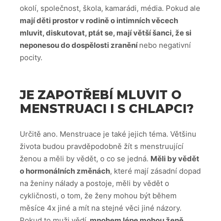
okolí, společnost, škola, kamarádi, média. Pokud ale
mají děti prostor v rodině o intimních věcech
mluvit, diskutovat, ptát se, mají větší šanci, že si
neponesou do dospělosti zranění
nebo negativní
pocity.
JE ZAPOTŘEBÍ MLUVIT O
MENSTRUACI I S CHLAPCI?
Určitě ano. Menstruace je také jejich téma. Většinu
života budou pravděpodobně žít s menstruující
ženou a měli by vědět, o co se jedná.
Měli by vědět
o hormonálních změnách
, které mají zásadní dopad
na ženiny nálady a postoje, měli by vědět o
cykličnosti, o tom, že ženy mohou být během
měsíce 4x jiné a mít na stejné věci jiné názory.
Pokud to muži vědí,
mnohem lépe mohou ženě