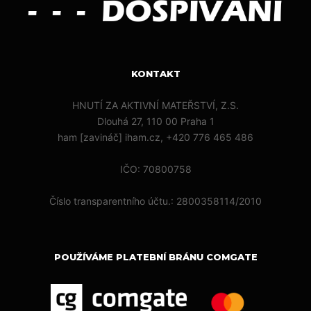
KONTAKT
HNUTÍ ZA AKTIVNÍ MATEŘSTVÍ, Z.S.
Dlouhá 27, 110 00 Praha 1
ham [zavináč] iham.cz, +420 776 465 486
IČO: 70800758
Číslo transparentního účtu.: 2800358114/2010
POUŽÍVÁME PLATEBNÍ BRÁNU COMGATE