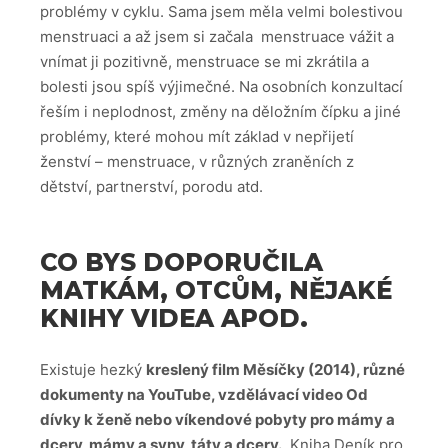
problémy v cyklu. Sama jsem měla velmi bolestivou
menstruaci a až jsem si začala menstruace vážit a
vnímat ji pozitivně, menstruace se mi zkrátila a
bolesti jsou spíš výjimečné. Na osobních konzultací
řeším i neplodnost, změny na děložním čípku a jiné
problémy, které mohou mít základ v nepřijetí
ženství – menstruace, v různých zraněních z
dětství, partnerství, porodu atd.
CO BYS DOPORUČILA
MATKÁM, OTCŮM, NĚJAKÉ
KNIHY VIDEA APOD.
Existuje hezký
kreslený film Měsíčky (2014), různé
dokumenty na YouTube, vzdělávací video Od
dívky k ženě nebo víkendové pobyty pro mámy a
dcery, mámy a syny, táty a dcery.
Kniha Deník pro