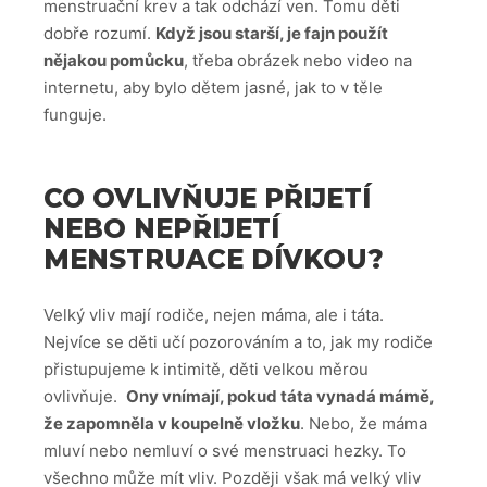
menstruační krev a tak odchází ven. Tomu děti
dobře rozumí.
Když jsou starší, je fajn použít
nějakou pomůcku
, třeba obrázek nebo video na
internetu, aby bylo dětem jasné, jak to v těle
funguje.
CO OVLIVŇUJE PŘIJETÍ
NEBO NEPŘIJETÍ
MENSTRUACE DÍVKOU?
Velký vliv mají rodiče, nejen máma, ale i táta.
Nejvíce se děti učí pozorováním a to, jak my rodiče
přistupujeme k intimitě, děti velkou měrou
ovlivňuje.
Ony vnímají, pokud táta vynadá mámě,
že zapomněla v koupelně vložku
. Nebo, že máma
mluví nebo nemluví o své menstruaci hezky. To
všechno může mít vliv. Později však má velký vliv