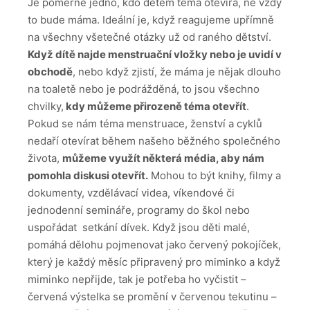
Je poměrně jedno, kdo dětem téma otevírá, ne vždy
to bude máma. Ideální je, když reagujeme upřímně
na všechny všetečné otázky už od raného dětství.
Když dítě najde menstruační vložky nebo je uvidí v
obchodě
, nebo když zjistí, že máma je nějak dlouho
na toaletě nebo je podrážděná, to jsou všechno
chvilky,
kdy můžeme přirozeně téma otevřít
.
Pokud se nám téma menstruace, ženství a cyklů
nedaří otevírat během našeho běžného společného
života,
můžeme využít některá média, aby nám
pomohla diskusi otevřít.
Mohou to být knihy, filmy a
dokumenty, vzdělávací videa, víkendové či
jednodenní semináře, programy do škol nebo
uspořádat setkání dívek. Když jsou děti malé,
pomáhá dělohu pojmenovat jako červený pokojíček,
který je každý měsíc připravený pro miminko a když
miminko nepřijde, tak je potřeba ho vyčistit –
červená výstelka se promění v červenou tekutinu –