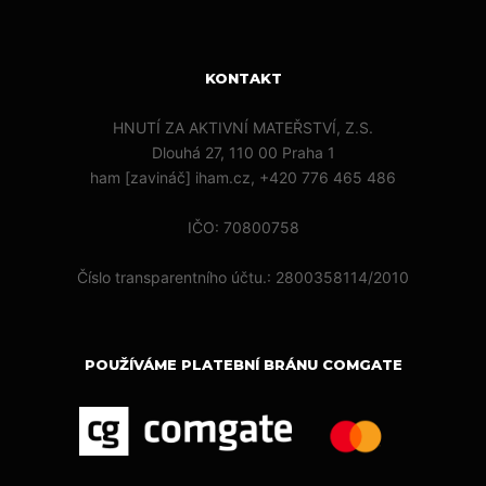
KONTAKT
HNUTÍ ZA AKTIVNÍ MATEŘSTVÍ, Z.S.
Dlouhá 27, 110 00 Praha 1
ham [zavináč] iham.cz, +420 776 465 486
IČO: 70800758
Číslo transparentního účtu.: 2800358114/2010
POUŽÍVÁME PLATEBNÍ BRÁNU COMGATE