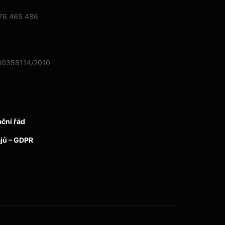
776 465 486
2800358114/2010
ční řád
jů – GDPR