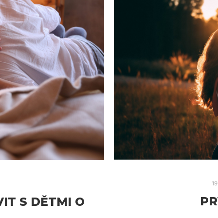
19
PR
IT S DĚTMI O