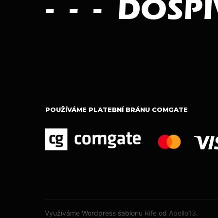
POUŽÍVÁME PLATEBNÍ BRÁNU COMGATE
Využíváme Wordpress šablonu
Rife
od
Apollo13
.