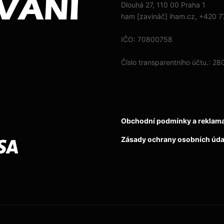
Dlouhá 27, 110 00 Praha 1
ham [zavináč] iham.cz, +420 
IČO: 70800758
Číslo transparentního účtu.: 
Obchodní podmínky a reklama
Zásady ochrany osobních úda