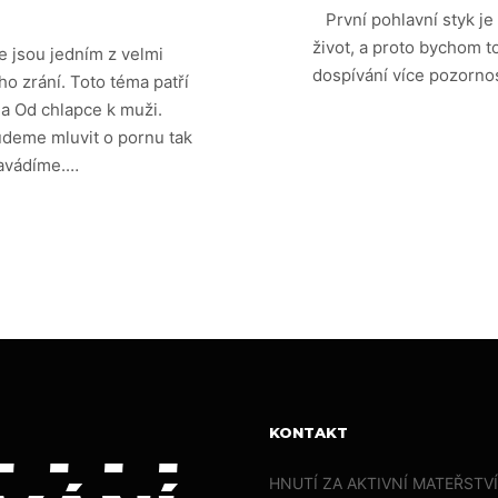
První pohlavní styk je
život, a proto bychom 
e jsou jedním z velmi
dospívání více pozornos
ího zrání. Toto téma patří
 a Od chlapce k muži.
udeme mluvit o pornu tak
navádíme.…
KONTAKT
HNUTÍ ZA AKTIVNÍ MATEŘSTVÍ,