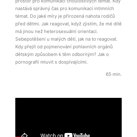
prostor pro komunikaci choulostivých témat. Kdy
nastává správný čas pro komunikaci intimních
témat. Do jaké míry je přirozená nahota rodičů
před dětmi. Jak reagovat, když zjistím, že mé dítě
má jinou než heterosexuální orientaci.
Sebepotěšení u malých dětí, jak na to reagovat.
Kdy přejít od pojmenování pohlavních orgánů
dětským způsobem k těm odborným? Jak o
pornografii mluvit s dospívajícími.
65 min.