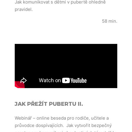
Jak komunikovat s dětmi v pubertě ohledně
pravidel.
58 min.
JAK PŘEŽÍT PUBERTU II.
Webinář – online beseda pro rodiče, učitele a
průvodce dospívajících. Jak vytvořit bezpečný