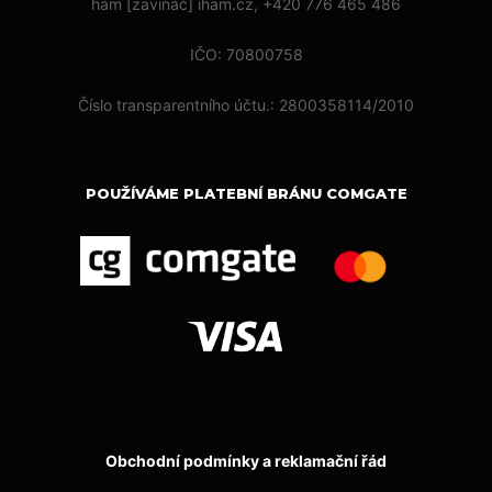
ham [zavináč] iham.cz, +420 776 465 486
IČO: 70800758
Číslo transparentního účtu.: 2800358114/2010
POUŽÍVÁME PLATEBNÍ BRÁNU COMGATE
Obchodní podmínky a reklamační řád