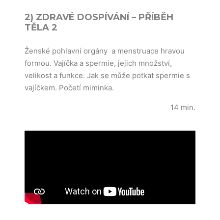
2) ZDRAVÉ DOSPÍVÁNÍ – PŘÍBĚH
TĚLA 2
Ženské pohlavní orgány a menstruace hravou
formou. Vajíčka a spermie, jejich množství,
velikost a funkce. Jak se může potkat spermie s
vajíčkem. Početí miminka.
14 min.