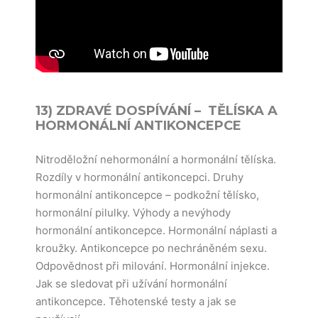
13) ZDRAVÉ DOSPÍVÁNÍ – TĚLÍSKA A
HORMONÁLNÍ ANTIKONCEPCE
Nitroděložní nehormonální a hormonální tělíska.
Rozdíly v hormonální antikoncepci. Druhy
hormonální antikoncepce – podkožní tělísko,
hormonální pilulky. Výhody a nevýhody
hormonální antikoncepce. Hormonální náplasti a
kroužky. Antikoncepce po nechráněném sexu.
Odpovědnost při milování. Hormonální injekce.
Jak se sledovat při užívání hormonální
antikoncepce. Těhotenské testy a jak se