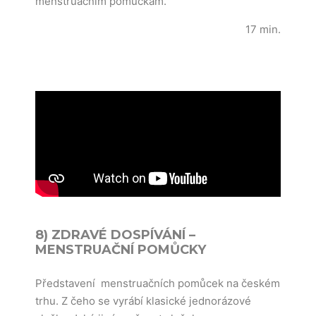
menstruačním pomůckám.
17 min.
8) ZDRAVÉ DOSPÍVÁNÍ –
MENSTRUAČNÍ POMŮCKY
Představení menstruačních pomůcek na českém
trhu. Z čeho se vyrábí klasické jednorázové