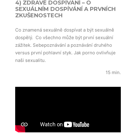
4) ZDRAVÉ DOSPÍVÁNÍ – O
SEXUÁLNÍM DOSPÍVÁNÍ A PRVNÍCH
ZKUŠENOSTECH
Co znamená sexuálně dospívat a být sexuálně
dospělý. Co všechno může být první sexuální
zážitek. Sebepoznávání a poznávání druhého
versus první pohlavní styk. Jak porno ovlivňuje
naši sexualitu.
15 min.