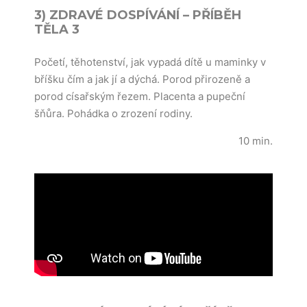
3) ZDRAVÉ DOSPÍVÁNÍ – PŘÍBĚH
TĚLA 3
Početí, těhotenství, jak vypadá dítě u maminky v
bříšku čím a jak jí a dýchá. Porod přirozeně a
porod císařským řezem. Placenta a pupeční
šňůra. Pohádka o zrození rodiny.
10 min.