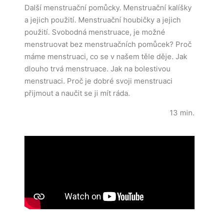
Další menstruační pomůcky. Menstruační kalíšky
a jejich použití. Menstruační houbičky a jejich
použití. Svobodná menstruace, je možné
menstruovat bez menstruačních pomůcek? Proč
máme menstruaci, co se v našem těle děje. Jak
dlouho trvá menstruace. Jak na bolestivou
menstruaci. Proč je dobré svoji menstruaci
přijmout a naučit se ji mít ráda.
13 min.