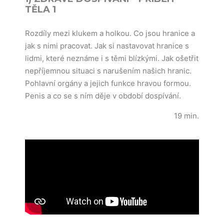
TĚLA 1
Rozdíly mezi klukem a holkou. Co jsou hranice a
jak s nimi pracovat. Jak si nastavovat hranice s
lidmi, které neznáme i s těmi blízkými. Jak ošetřit
nepříjemnou situaci s narušením našich hranic.
Pohlavní orgány a jejich funkce hravou formou.
Penis a co se s ním děje v období dospívání.
19 min.