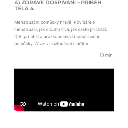
4) ZDRAVÉ DOSPÍVÁNÍ – PŘÍBĚH
TĚLA 4
Menstruační pomůcky hravě. Povídání o
menstruaci, jak dlouho trvá, jak často přichází.
Děti prohlíží a prozkoumávají menstruační
pomůcky. Závěr a rozloučení s dětmi.
10 min.