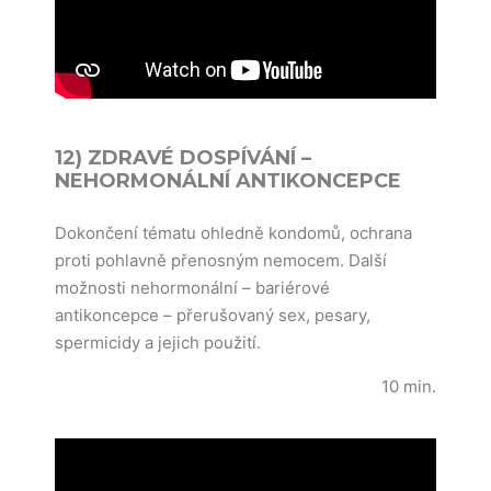
12) ZDRAVÉ DOSPÍVÁNÍ –
NEHORMONÁLNÍ ANTIKONCEPCE
Dokončení tématu ohledně kondomů, ochrana
proti pohlavně přenosným nemocem. Další
možnosti nehormonální – bariérové
antikoncepce – přerušovaný sex, pesary,
spermicidy a jejich použití.
10 min.