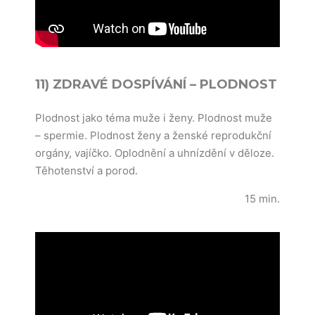
11) ZDRAVÉ DOSPÍVÁNÍ – PLODNOST
Plodnost jako téma muže i ženy. Plodnost
muže
– spermie. Plodnost ženy a ženské reprodukční
orgány, vajíčko. Oplodnění a uhnízdění v děloze.
Těhotenství a porod.
15 min.