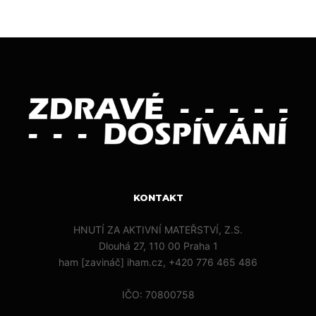
KONTAKT
HNUTÍ ZA AKTIVNÍ MATEŘSTVÍ, Z.S.
Dlouhá 27, 110 00 Praha 1
ham [zavináč] iham.cz, +420 776 465 486
IČO: 70800758