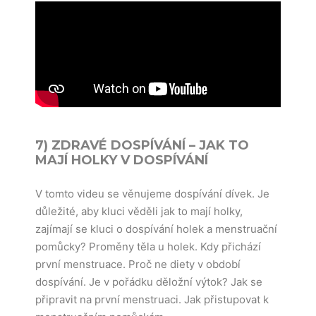
7) ZDRAVÉ DOSPÍVÁNÍ – JAK TO
MAJÍ HOLKY V DOSPÍVÁNÍ
V tomto videu se věnujeme dospívání dívek. Je
důležité, aby kluci věděli jak to mají holky,
zajímají se kluci o dospívání holek a menstruační
pomůcky? Proměny těla u holek. Kdy přichází
první menstruace. Proč ne diety v období
dospívání. Je v pořádku děložní výtok? Jak se
připravit na první menstruaci. Jak přistupovat k