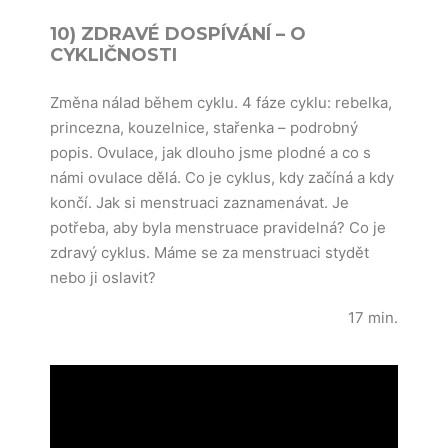
10) ZDRAVÉ DOSPÍVÁNÍ – O
CYKLIČNOSTI
Změna nálad během cyklu. 4 fáze cyklu: rebelka,
princezna, kouzelnice, stařenka – podrobný
popis. Ovulace, jak dlouho jsme plodné a co s
námi ovulace dělá. Co je cyklus, kdy začíná a kdy
končí. Jak si menstruaci zaznamenávat. Je
potřeba, aby byla menstruace pravidelná? Co je
zdravý cyklus. Máme se za menstruaci stydět
nebo ji oslavit?
17 min.