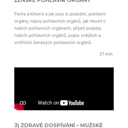
ŽENSKÉ POHLAVNÍ ORGÁNY
Penis a klitoris a jak jsou si podobní, pohlavní
orgány, názvy pohlavních orgánů, jak mluvit o
našich pohlavních orgánech, přijetí podoby
našich pohlavních orgánů, popis vnějších a
vnitřních ženských pohlavních orgánů.
21 min.
3) ZDRAVÉ DOSPÍVÁNÍ – MUŽSKÉ