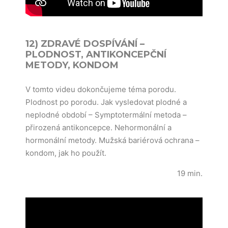
12) ZDRAVÉ DOSPÍVÁNÍ –
PLODNOST, ANTIKONCEPČNÍ
METODY, KONDOM
V tomto videu dokončujeme téma porodu.
Plodnost po porodu. Jak vysledovat plodné a
neplodné obdob
í – Symptotermální metoda –
přirozená antikoncepce. Nehormonální a
hormonální metody. Mužská bariérová ochrana –
kondom, jak ho použít.
19 min.