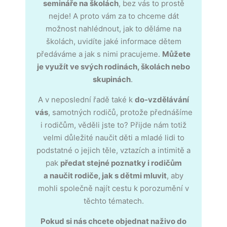
semináře na školách
, bez vás to prostě
nejde! A proto vám za to chceme dát
možnost n
ahlédnout, jak to děláme na
školách, uvidíte jaké informace dětem
předáváme a jak s nimi pracujeme.
Můžete
je využít ve svých rodinách, školách nebo
skupinách
.
A v neposlední řadě také k
do-vzdělávání
vás
, samotných rodičů, protože přednášíme
i rodičům, věděli jste to? P
řijde nám totiž
velmi důležité
naučit děti a mladé lidi to
podstatné o jejich těle, vztazích a intimitě a
pak
předat stejné poznatky i rodičům
a
naučit rodiče, jak s dětmi mluvit
, aby
mohli společně najít cestu k porozumění v
těchto tématech.
Pokud si nás chcete objednat naživo do