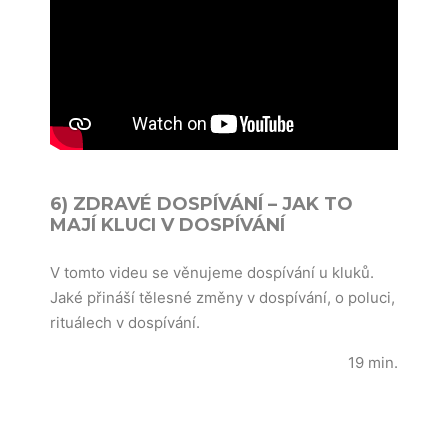
6) ZDRAVÉ DOSPÍVÁNÍ – JAK TO
MAJÍ KLUCI V DOSPÍVÁNÍ
V tomto videu se věnujeme dospívání u kluků.
Jaké přináší tělesné změny v dospívání, o poluci,
rituálech v dospívání.
19 min.