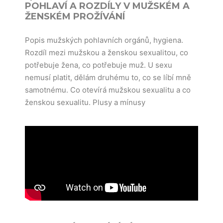
POHLAVÍ A ROZDÍLY V MUŽSKÉM A
ŽENSKÉM PROŽÍVÁNÍ
Popis mužských pohlavních orgánů, hygiena.
Rozdíl mezi mužskou a ženskou sexualitou, co
potřebuje žena, co potřebuje muž. U sexu
nemusí platit, dělám druhému to, co se líbí mně
samotnému. Co otevírá mužskou sexualitu a co
ženskou sexualitu. Plusy a mínusy