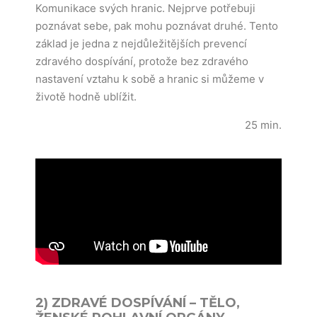
Komunikace svých hranic. Nejprve potřebuji
poznávat sebe, pak mohu poznávat druhé. Tento
základ je jedna z nejdůležitějších prevencí
zdravého dospívání, protože bez zdravého
nastavení vztahu k sobě a hranic si můžeme v
životě hodně ublížit.
25 min.
2) ZDRAVÉ DOSPÍVÁNÍ – TĚLO,