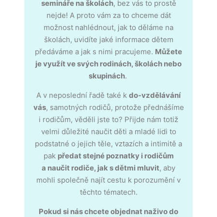
semináře na školách
, bez vás to prostě
nejde! A proto vám za to chceme dát
možnost n
ahlédnout, jak to děláme na
školách, uvidíte jaké informace dětem
předáváme a jak s nimi pracujeme.
Můžete
je využít ve svých rodinách, školách nebo
skupinách
.
A v neposlední řadě také k
do-vzdělávání
vás
, samotných rodičů, protože přednášíme
i rodičům, věděli jste to? P
řijde nám totiž
velmi důležité
naučit děti a mladé lidi to
podstatné o jejich těle, vztazích a intimitě a
pak
předat stejné poznatky i rodičům
a
naučit rodiče, jak s dětmi mluvit
, aby
mohli společně najít cestu k porozumění v
těchto tématech.
Pokud si nás chcete objednat naživo do