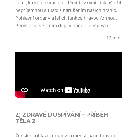
lidmi, které neznáme i s těmi blízkými. Jak ošetřit
nepříjemnou situaci s narušením našich hranic.
Pohlavní orgány a jejich funkce hravou formou.
Penis a co se s ním děje v období dospívání.
19 min.
2) ZDRAVÉ DOSPÍVÁNÍ – PŘÍBĚH
TĚLA 2
Ženské pohlavní orgány a menstruace hravou