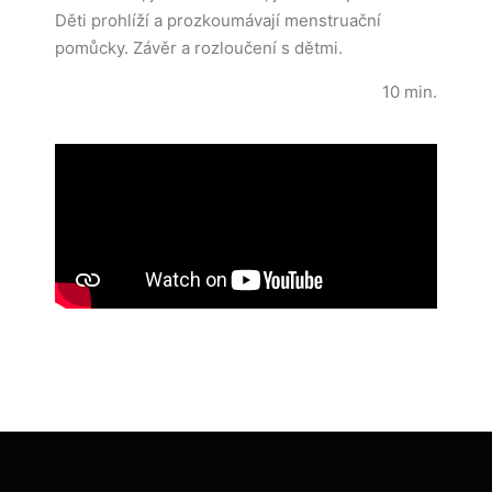
Děti prohlíží a prozkoumávají menstruační
pomůcky. Závěr a rozloučení s dětmi.
10 min.