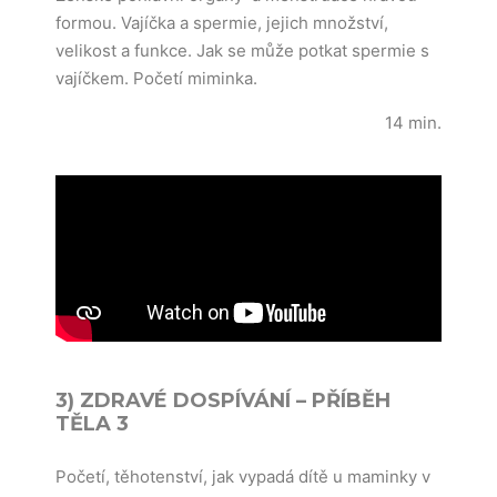
formou. Vajíčka a spermie, jejich množství,
velikost a funkce. Jak se může potkat spermie s
vajíčkem. Početí miminka.
14 min.
3) ZDRAVÉ DOSPÍVÁNÍ – PŘÍBĚH
TĚLA 3
Početí, těhotenství, jak vypadá dítě u maminky v