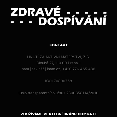
KONTAKT
HNUTÍ ZA AKTIVNÍ MATEŘSTVÍ, Z.S.
Dlouhá 27, 110 00 Praha 1
ham [zavináč] iham.cz, +420 776 465 486
IČO: 70800758
Číslo transparentního účtu.: 2800358114/2010
POUŽÍVÁME PLATEBNÍ BRÁNU COMGATE