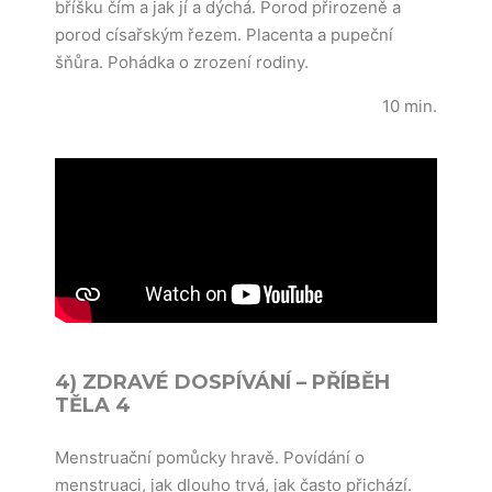
bříšku čím a jak jí a dýchá. Porod přirozeně a
porod císařským řezem. Placenta a pupeční
šňůra. Pohádka o zrození rodiny.
10 min.
4) ZDRAVÉ DOSPÍVÁNÍ – PŘÍBĚH
TĚLA 4
Menstruační pomůcky hravě. Povídání o
menstruaci, jak dlouho trvá, jak často přichází.