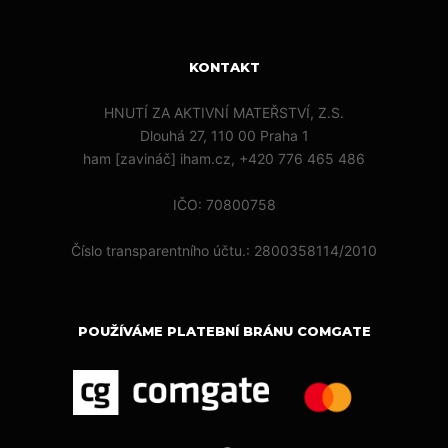
KONTAKT
HNUTÍ ZA AKTIVNÍ MATEŘSTVÍ, Z.S.
Dlouhá 27, 110 00 Praha 1
ham [zavináč] iham.cz, +420 776 465 486
IČO: 70800758
Číslo transparentního účtu.: 2800358114/2010
POUŽÍVÁME PLATEBNÍ BRÁNU COMGATE