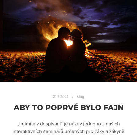
21.7.2021
Blog
ABY TO POPRVÉ BYLO FAJN
„Intimita v dospívání“ je název jednoho z našich
interaktivních seminářů určených pro žáky a žákyně