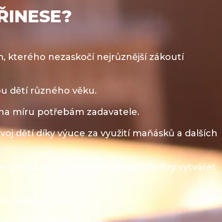
PŘINESE?
 kterého nezaskočí nejrůznější zákoutí
u dětí různého věku.
 na míru potřebám zadavatele.​
j dětí díky výuce za využití maňásků a dalších
eš použít při výuce a naučíš se tyto hry vytvářet
​
tivované skupiny.​