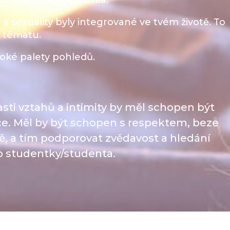
tí náročného publika.​
 a sexuality byly integrované ve tvém životě. To
o tématu.​
roké palety pohledů.​
asti vztahů a intimity by měl schopen být
vce. Měl by být schopen s respektem, beze
ě, a tím podporovat zvědavost a hledání
ho studentky/studenta.