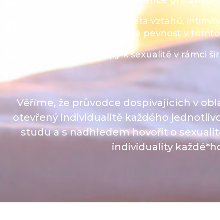
Odneseš si vhodné intervence pro zvládnu
Podpoříme tě, aby témata vztahů, intimity
ti přinese větší stabilitu a pevnost v tomt
Ukážeme ti přístupy k sexualitě v rámci ši
Věříme, že průvodce dospívajících v obl
otevřený individualitě každého jednotli
studu a s nadhledem hovořit o sexualit
individuality každé*