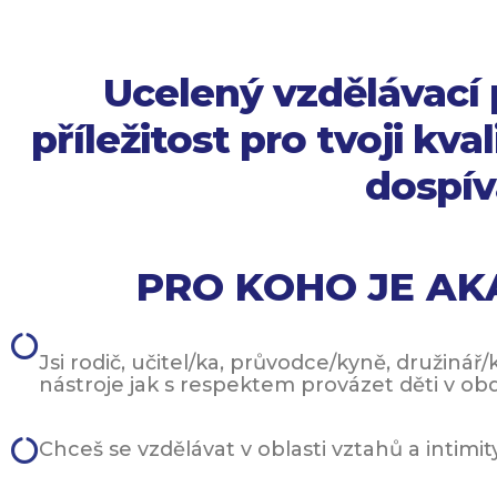
Ucelený vzdělávací 
příležitost pro tvoji kval
dospív
PRO KOHO JE A
Jsi rodič, učitel/ka, průvodce/kyně, družiná
nástroje jak s respektem provázet děti v ob
Chceš se vzdělávat v oblasti vztahů a intimit