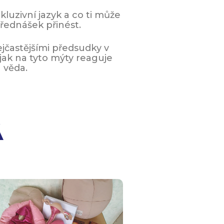
inkluzivní jazyk a co ti může
řednášek přinést.
jčastějšími předsudky v
š, jak na tyto mýty reaguje
věda.
Á