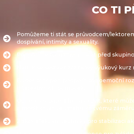
CO TI 
Pomůžeme ti stát se průvodcem/lektorem,
dospívání, intimity a sexuality.​
Podpoříme tvou důvěru stát před skupino
Naučíš se sestavit zážitkový výukový kurz
Budeš schopen podpořit socioemoční rozvo
interaktivních pomůcek.​
Odneseš si baterii her a aktivit, které můž
a modifikovat ve vztahu ke tvému záměru.
Získáš efektivní techniky pro stabilizaci ak