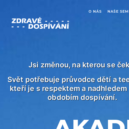
O NÁS
NAŠE SEM
Jsi změnou, na kterou se če
Svět potřebuje průvodce dětí a te
kteří je s respektem a nadhledem
obdobím dospívání.
AKAD