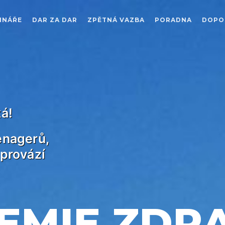
INÁŘE
DAR ZA DAR
ZPĚTNÁ VAZBA
PORADNA
DOPO
ká!
enagerů,
 provází
EMIE ZDR