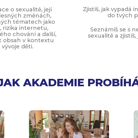
Zjistíš, jak vypadá 
e o sexualitě, její
do tvých p
 tělesných změnách,
zných tématech jako
 rizika internetu,
Seznámíš se s ne
ého chování a další,
sexualitě a zjistí
t obsah v kontextu
vývoje děti.
JAK AKADEMIE PROBÍH