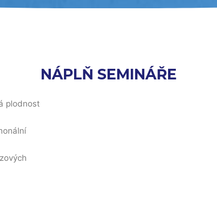
NÁPLŇ SEMINÁŘE
ná plodnost
monální
izových