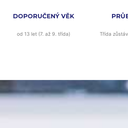
DOPORUČENÝ VĚK
PRŮ
od 13 let (7. až 9. třída)
Třída zůstá