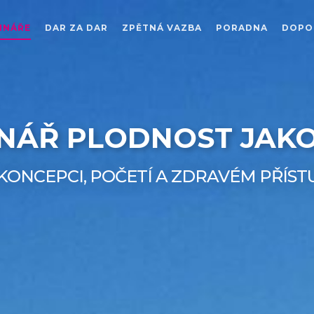
INÁŘE
DAR ZA DAR
ZPĚTNÁ VAZBA
PORADNA
DOPO
NÁŘ PLODNOST JAK
KONCEPCI, POČETÍ A ZDRAVÉM PŘÍS