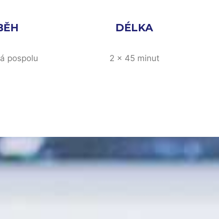
BĚH
DÉLKA
vá pospolu
2 × 45 minut